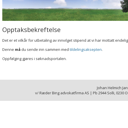
Opptaksbekreftelse
Det er et vilkår for utbetaling av innvilget stipend at vi har mottatt ende
Denne
må
du sende inn sammen med 
tildelingsaksepten
.
Oppfølging gjøres i søknadsportalen.
Johan Helmich Jan
v/ Ræder Bing advokatfirma AS | Pb 2944 Solli, 0230 Osl