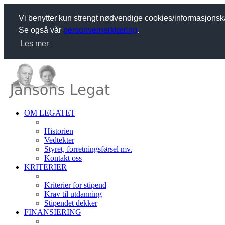
Vi benytter kun strengt nødvendige cookies/informasjonsk
Se også vår
personvernerklæring
.
Les mer
OM LEGATET
Historien
Vedtekter
Styret, forretningsførsel mv.
Kontakt oss
KRITERIER
Kriterier for stipend
Krav til utdanning
Stipendet dekker
FINANSIERING