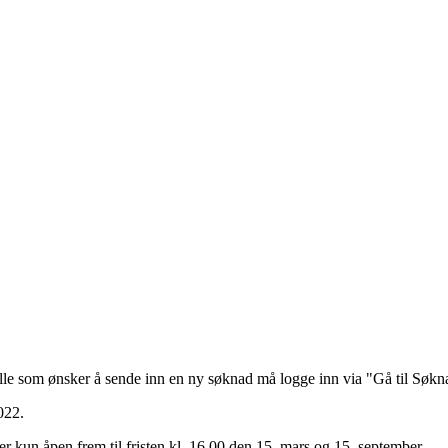
lle som ønsker å sende inn en ny søknad må logge inn via "Gå til Søkn
2022.
er kun åpen frem til fristen kl. 16.00 den 15. mars og 15. september.