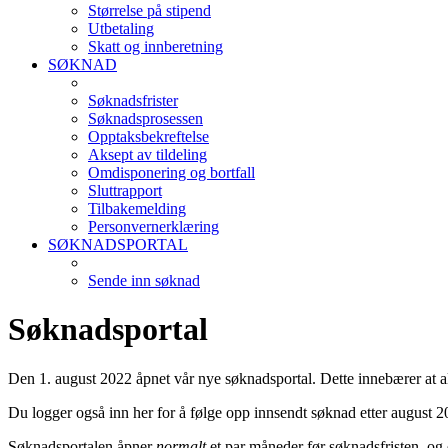
Størrelse på stipend
Utbetaling
Skatt og innberetning
SØKNAD
Søknadsfrister
Søknadsprosessen
Opptaksbekreftelse
Aksept av tildeling
Omdisponering og bortfall
Sluttrapport
Tilbakemelding
Personvernerklæring
SØKNADSPORTAL
Sende inn søknad
Søknadsportal
Den 1. august 2022 åpnet vår nye søknadsportal. Dette innebærer at a
Du logger også inn her for å følge opp innsendt søknad etter august 
Søknadsportalen åpner
normalt
et par måneder før søknadsfristen, og 